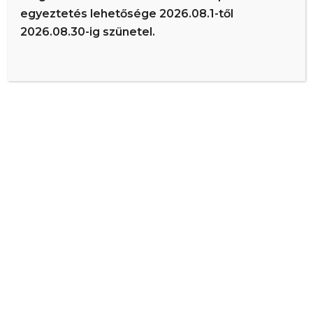
Hónap kijelölése
egyeztetés lehetősége 2026.08.1-től
2026.08.30-ig szünetel.
Categories
Ér-ted Egészségház
4
Címkék
KOMPRESSZIÓS HARISNYA
Dr. Szűcs István | ÉR-ted Egészségház – Debrecen