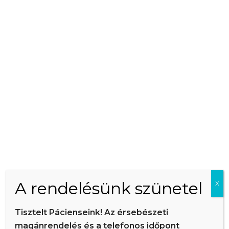
Kapcsolat
Időpontfoglalás
Orvosi vizsgálat kizárólag előzetes telefonos
időpontfoglalás útján lehetséges. Időpont egyeztetése
céljából kérem hívja az alábbi számot: 06-30-438-5329
A rendelésünk szünetel
X
RÓLUNK MONDTÁK
ÁRAINK
Tisztelt Pácienseink! Az érsebészeti
magánrendelés és a telefonos időpont