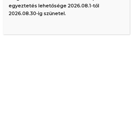
egyeztetés lehetősége 2026.08.1-től
2026.08.30-ig szünetel.
RENDELÉS IDŐPONTJA
Kedd
15:00 – 20:00
Szerda
15:00 – 18:00
Csütörtök
15:00 – 19:00
KAPCSOLAT
Dr. Szűcs István | ÉR-ted Egészségház – Debrecen
Debrecen, Jókai utca 1/A
info@ertedegeszseghaz.hu
+36-30-438-5329