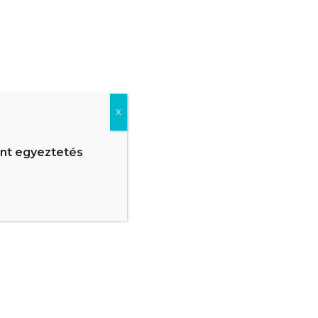
,a betegség 50 éves kor körül fejlődik ki teljesen.
dás, gennyes hólyagok jelennek meg. További
ul ki a rhinophyma amelyet a köznyelv rezes orrnak
X
ulladásos állapota , gyomor és
ehetnek
.
ont egyeztetés
 ilyen betegeknek lehetőség szerint kerülni kell.
s a szauna, meleg fürdők használata.