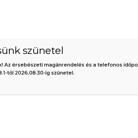
kialakult bőrtünetek maradandóak, a műtéttel a további romlást, a kiala
pressziós gyógyharisnya tartós viselése, különösen akkor, ha a felü
lakult ki.
betegséget alapvetően örökletes tényezők és életmódi körülmények be
, ilyenkor legtöbbször injekciós kezelés jelenthet megoldást.
sünk szünetel
ámban végzik a lézerrel vagy radiofrekvenciával asszisztált műtéte
ak a crossectomia+ stripping+varcicectomia klasszikus műtéttel. Az 
nk! Az érsebészeti magánrendelés és a telefonos időp
 azonosan jó eredményeket mutat a többi műtéti eljáráshoz hasonlóa
1-től 2026.08.30-ig szünetel.
ép mélyvénás keringés, igazolásához duplex ultrahang vizsgálat szük
sre, előzetes vizsgálatokat csak indokolt esetben, különösen magas 
ának biztosítására fontos az operálandó végtag szőrtelenítése (főként
agot körben szőrteleníteni kell, magasan a lágyékhajlatban is. A műt
 is viselheti. A menstruáció nem jelent akadályt, de megfelelő védel