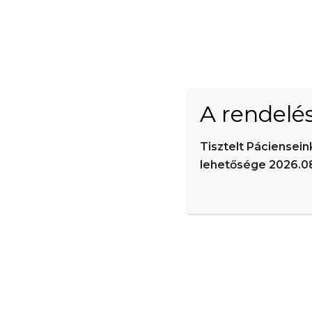
A III. és IV. stádiumban egyértelműen műtét ajánlott, a 
műtét után is szükséges a gyógyászati, azaz II-es kom
billentyűelégtelensége vagy elzáródása következtében a
A már operált lábon is kiújulhat a betegség, mivel a 
tágulata általában enyhébb fokú, de panaszokat okozhat
A rendelé
A hagyományos műtéti megoldás mellett egyre nagyobb sz
utánvizsgálattal egyenértékűnek vagy jobbnak bizonyult
Tisztelt Páciensei
(VenaSeal) több ezer beavatkozás tapasztalata alapján
lehetősége 2026.08.
Előzetes vizsgálatok:
a műtét alapvető feltétele az 
sor vénás gyógyszer beadására, általános érzésteleníté
Előkészületek a műtétre:
A műtéti terület sterilitás
időpontja a műtétet megelőző egy-két nap. A teljes végt
alsóneműt adunk, kivételes esetben saját alsóruházatát