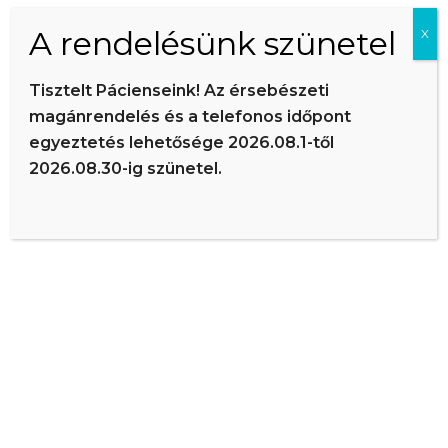
A rendelésünk szünetel
X
Tisztelt Pácienseink! Az érsebészeti
magánrendelés és a telefonos időpont
egyeztetés lehetősége 2026.08.1-től
2026.08.30-ig szünetel.
Visszérspecialista
Dr. Szűcs István
Azt gondolom, a jó orvos empatikus és türelmes. A
betegnek látnia kell, hogy felkészült, és el kell higgye, hogy
amit mond, az az ő javát szolgálja. Mindezek mellett pedig